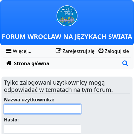
Przejdź do zawartości
FORUM WROCŁAW NA JĘZYKACH SWIATA
Więcej…
Zarejestruj się
Zaloguj się
Sz
Strona główna
Tylko zalogowani użytkownicy mogą
odpowiadać w tematach na tym forum.
Nazwa użytkownika:
Hasło: